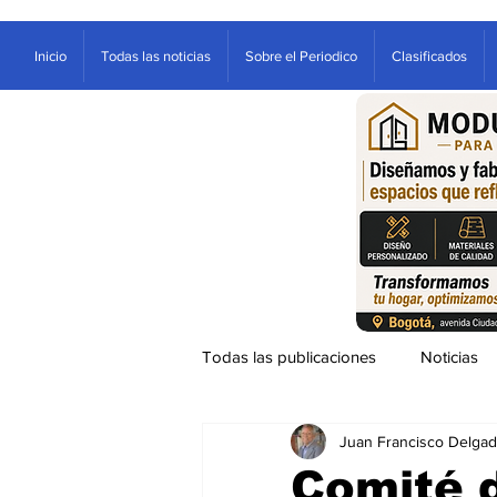
Inicio
Todas las noticias
Sobre el Periodico
Clasificados
Todas las publicaciones
Noticias
Juan Francisco Delga
Ventana
Sociales
Entre
Comité d