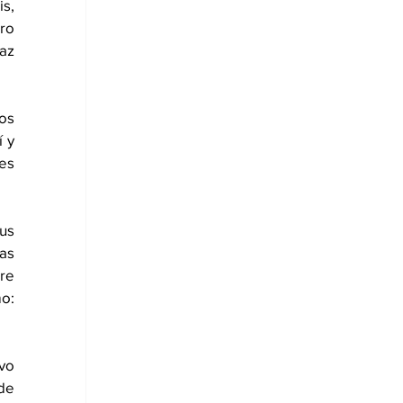
s, 
ro 
az 
s 
y 
es 
s 
s 
e 
:  
o 
de 