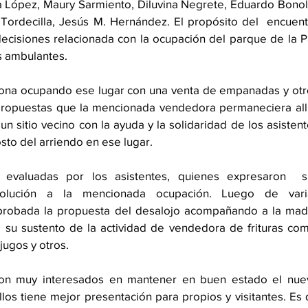
a López, Maury Sarmiento, Diluvina Negrete, Eduardo Bonoli
 Tordecilla, Jesús M. Hernández. El propósito del  encuent
ecisiones relacionada con la ocupación del parque de la P
 ambulantes. 
ona ocupando ese lugar con una venta de empanadas y otro
ropuestas que la mencionada vendedora permaneciera allí 
un sitio vecino con la ayuda y la solidaridad de los asistent
osto del arriendo en ese lugar. 
 evaluadas por los asistentes, quienes expresaron  su
olución a la mencionada ocupación. Luego de varia
probada la propuesta del desalojo acompañando a la madr
 su sustento de la actividad de vendedora de frituras como
ugos y otros.
on muy interesados en mantener en buen estado el nuev
os tiene mejor presentación para propios y visitantes. Es 