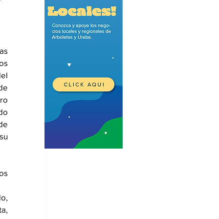
as 
os 
l 
de 
ro 
do 
e 
u 
os 
o, 
, 