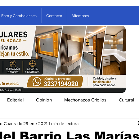
Foro y Cambalaches
Contacto
Miembros
Editorial
Opinion
Mechonazos Criollos
Cultural
do Cuadrado
29 ene 2021
1 min de lectura
tenimiento
Estampas Arboletes
Clasificados
el Barrio Las María