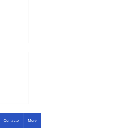
fware
Contacto
More
uesto