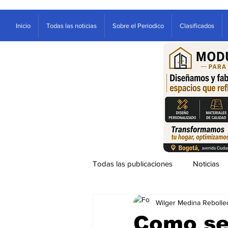
Inicio
Todas las noticias
Sobre el Periodico
Clasificados
Todas las publicaciones
Noticias
Wilger Medina Rebolle
Ventana
Sociales
Entre
Como se