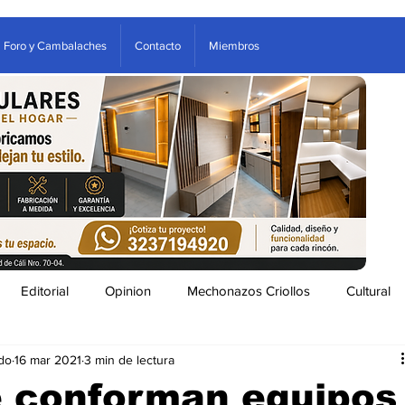
Foro y Cambalaches
Contacto
Miembros
Editorial
Opinion
Mechonazos Criollos
Cultural
do
16 mar 2021
3 min de lectura
tenimiento
Estampas Arboletes
Clasificados
 conforman equipos