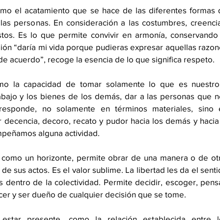
mo el acatamiento que se hace de las diferentes formas d
las personas. En consideración a las costumbres, creencia
stos. Es lo que permite convivir en armonía, conservando 
sión “daría mi vida porque pudieras expresar aquellas razon
e acuerdo”, recoge la esencia de lo que significa respeto. 
mo la capacidad de tomar solamente lo que es nuestro 
rabajo y los bienes de los demás, dar a las personas que n
responde, no solamente en términos materiales, sino e
 decencia, decoro, recato y pudor hacia los demás y hacia 
mpeñamos alguna actividad.
a como un horizonte, permite obrar de una manera o de otr
 sus actos. Es el valor sublime. La libertad les da el senti
 dentro de la colectividad. Permite decidir, escoger, pensa
hacer y ser dueño de cualquier decisión que se tome.
estar presente, como la relación establecida entre lo