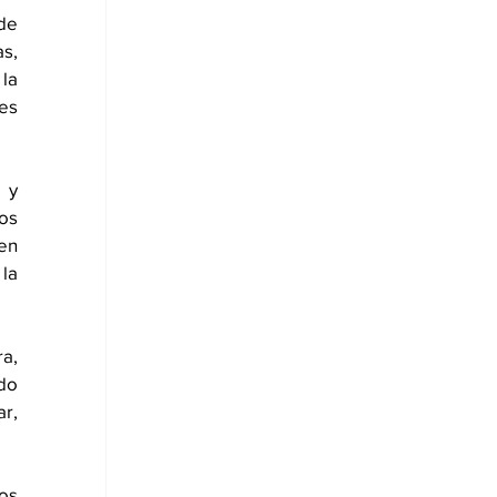
e 
s, 
la 
es 
y 
os 
n 
la 
a, 
do 
r, 
s 