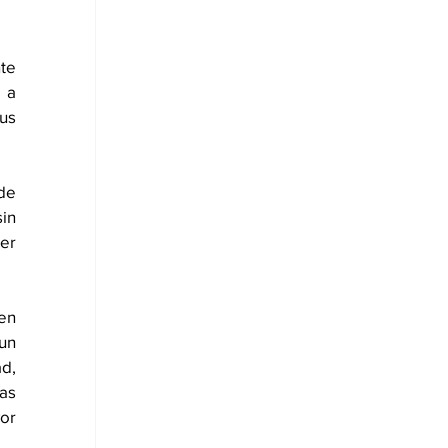
te 
 a 
s 
de 
n 
er 
en 
n 
, 
s 
or 