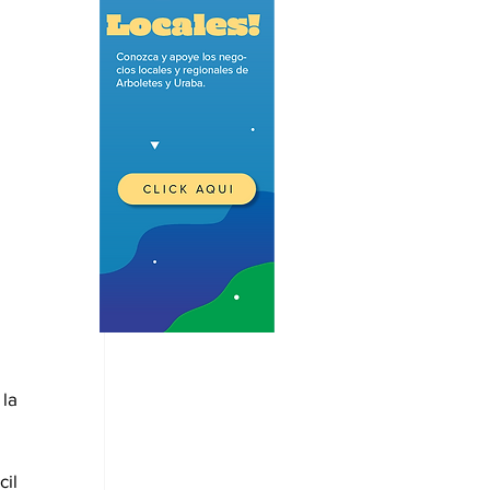
la 
l 