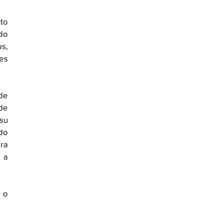
to 
do 
s, 
es 
de 
e 
u 
o 
ra 
 a 
 o 