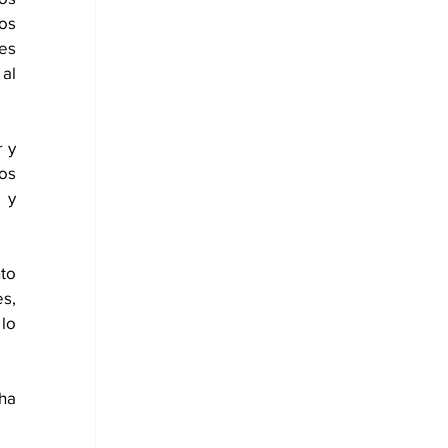
os 
es 
al 
 y 
os 
y 
to 
s, 
lo 
a 