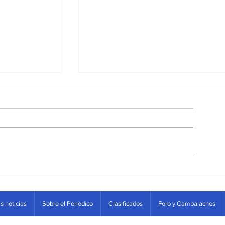
La parametrización del so
s noticias
Sobre el Periodico
Clasificados
Foro y Cambalaches
con la información del Imp
Predial Unificado-IPU