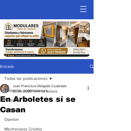
Entrada
Todas las publicaciones
Juan Francisco Delgado Cuadrado
Todas las publicaciones
25 dic 2020
1 min de lectura
En Arboletes sí se
Noticias
Casan
Editorial
Opinion
Mechonazos Criollos