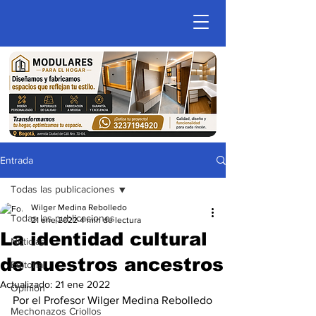
Entrada
Todas las publicaciones
Wilger Medina Rebolledo
Todas las publicaciones
21 ene 2022
4 min de lectura
La identidad cultural
Noticias
de nuestros ancestros
Editorial
Actualizado:
21 ene 2022
Opinion
Por el Profesor Wilger Medina Rebolledo
Mechonazos Criollos