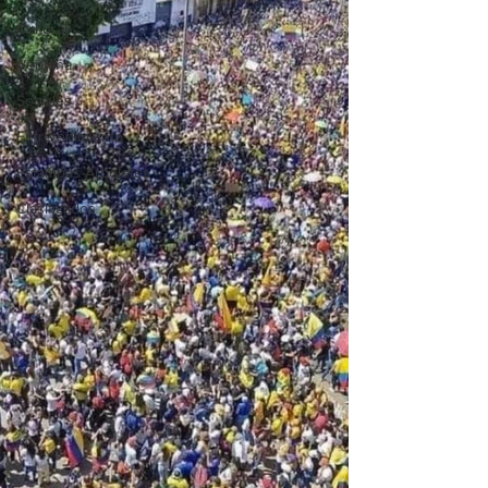
Cultural
Ventana
Sociales
Entretenimiento
Estampas Arboletes
Clasificados