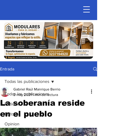
Entrada
Todas las publicaciones
Gabriel Raúl Manrique Berrio
Todas las publicaciones
2 may 2021
1 min de lectura
La soberanía reside
Noticias
en el pueblo
Editorial
Opinion
Mechonazos Criollos