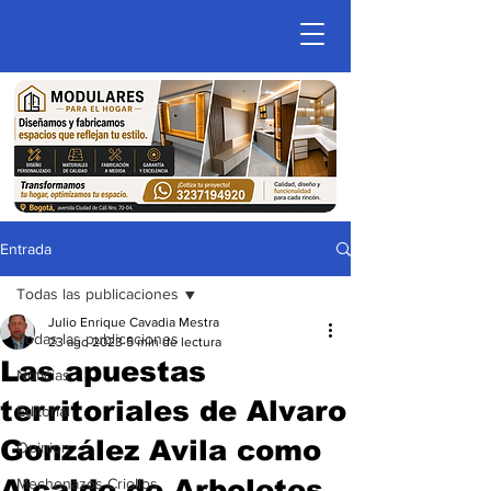
Entrada
Todas las publicaciones
Julio Enrique Cavadia Mestra
Todas las publicaciones
23 ago 2023
5 min de lectura
Las apuestas
Noticias
territoriales de Alvaro
Editorial
González Avila como
Opinion
Alcalde de Arboletes
Mechonazos Criollos