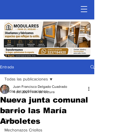
Entrada
Todas las publicaciones
Juan Francisco Delgado Cuadrado
Todas las publicaciones
4 dic 2021
1 min de lectura
Nueva junta comunal
Noticias
barrio las María
Editorial
Arboletes
Opinion
Mechonazos Criollos