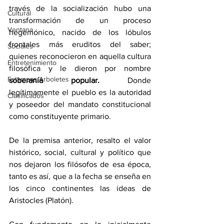
través de la socialización hubo una 
Cultural
transformación de un proceso 
Ventana
hegemónico, nacido de los lóbulos 
frontales más eruditos del saber; 
Sociales
quienes reconocieron en aquella cultura 
Entretenimiento
filosófica y le dieron por nombre 
Estampas Arboletes
soberanía popular. 
Donde 
legítimamente el pueblo es la autoridad 
Clasificados
y poseedor del mandato constitucional 
como constituyente primario. 
De la premisa anterior, resalto el valor 
histórico, social, cultural y político que 
nos dejaron los filósofos de esa época, 
tanto es así, que a la fecha se enseña en 
los cinco continentes las ideas de 
Aristocles (Platón). 