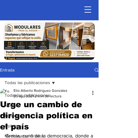
Entrada
Todas las publicaciones
Elio Alberto Rodriguez Gonzalez
Todas las publicaciones
25 ago 2021
2 min de lectura
Urge un cambio de
Noticias
dirigencia política en
Editorial
el país
Opinion
Grecia, cuna de la democracia, donde a 
Mechonazos Criollos