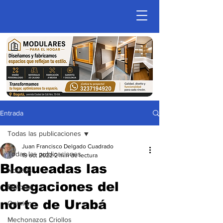
Entrada
Todas las publicaciones
Juan Francisco Delgado Cuadrado
Todas las publicaciones
19 oct 2022
2 min de lectura
Bloqueadas las
Noticias
delegaciones del
Editorial
norte de Urabá
Opinion
Mechonazos Criollos