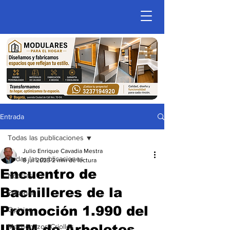
Entrada
Todas las publicaciones
Julio Enrique Cavadia Mestra
Todas las publicaciones
8 jul 2023
2 min de lectura
Encuentro de
Noticias
Bachilleres de la
Editorial
Promoción 1.990 del
Opinion
IDEM de Arboletes
Mechonazos Criollos