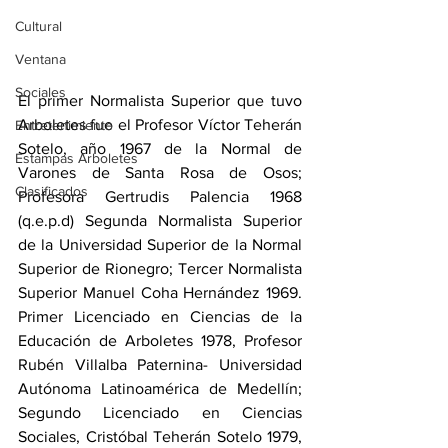
Cultural
Ventana
Sociales
El primer Normalista Superior que tuvo 
Arboletes fue el Profesor Víctor Teherán 
Entretenimiento
Sotelo, año 1967 de la Normal de 
Estampas Arboletes
Varones de Santa Rosa de Osos; 
Clasificados
Profesora Gertrudis Palencia 1968 
(q.e.p.d) Segunda Normalista Superior 
de la Universidad Superior de la Normal 
Superior de Rionegro; Tercer Normalista 
Superior Manuel Coha Hernández 1969. 
Primer Licenciado en Ciencias de la 
Educación de Arboletes 1978, Profesor 
Rubén Villalba Paternina- Universidad 
Autónoma Latinoamérica de Medellín; 
Segundo Licenciado en Ciencias 
Sociales, Cristóbal Teherán Sotelo 1979, 