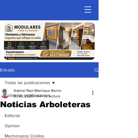
Entrada
Todas las publicaciones
Gabriel Raúl Manrique Berrio
Todas las publicaciones
30 dic 2020
1 min de lectura
Noticias Arboleteras
Noticias
Editorial
Opinion
Mechonazos Criollos