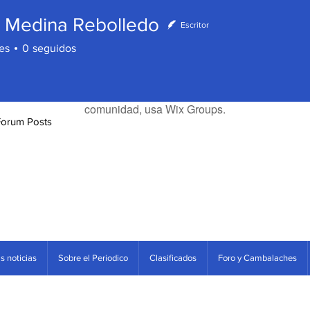
r Medina Rebolledo
Escritor
es
0
seguidos
Wix Forum ya no está disponible
Esta aplicación ha sido descontinuada. Si necesitas una app d
comunidad, usa Wix Groups.
Forum Posts
s noticias
Sobre el Periodico
Clasificados
Foro y Cambalaches