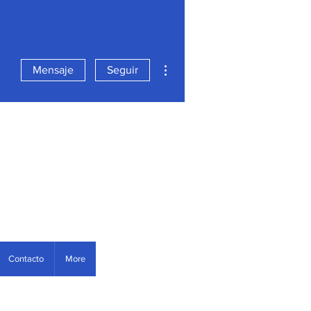
Más acciones
Mensaje
Seguir
e
Contacto
More