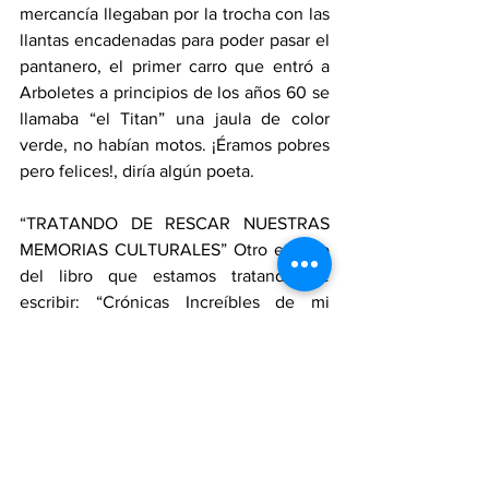
mercancía llegaban por la trocha con las 
llantas encadenadas para poder pasar el 
pantanero, el primer carro que entró a 
Arboletes a principios de los años 60 se 
llamaba “el Titan” una jaula de color 
verde, no habían motos. ¡Éramos pobres 
pero felices!, diría algún poeta.
“TRATANDO DE RESCAR NUESTRAS 
MEMORIAS CULTURALES” Otro esbozo 
del libro que estamos tratando de 
escribir: “Crónicas Increíbles de mi 
Pueblo … Entre la fantasía, la ficción y la 
verdad”. 
POSTDATA: ¡Enhorabuena, 
enhorabuena! Después de más de 3 
décadas de haberse perdido la 
Celebración de las Fiestas Novembrinas 