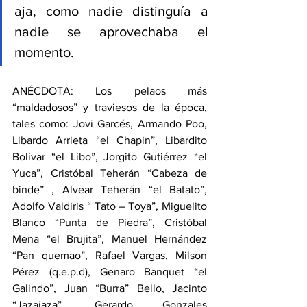
aja, como nadie distinguía a 
nadie se aprovechaba el 
momento.
ANÉCDOTA: Los pelaos más 
“maldadosos” y traviesos de la época, 
tales como: Jovi Garcés, Armando Poo, 
Libardo Arrieta “el Chapin”, Libardito 
Bolivar “el Libo”, Jorgito Gutiérrez “el 
Yuca”, Cristóbal Teherán “Cabeza de 
binde” , Alvear Teherán “el Batato”, 
Adolfo Valdiris “ Tato – Toya”, Miguelito 
Blanco “Punta de Piedra”, Cristóbal 
Mena “el Brujita”, Manuel Hernández 
“Pan quemao”, Rafael Vargas, Milson 
Pérez (q.e.p.d), Genaro Banquet “el 
Galindo”, Juan “Burra” Bello, Jacinto 
“Jazajaza”, Gerardo Gonzales 