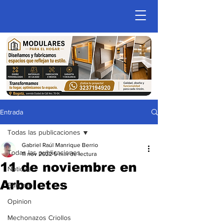
Entrada
Todas las publicaciones
Gabriel Raúl Manrique Berrio
Todas las publicaciones
11 nov 2022
5 min de lectura
11 de noviembre en
Noticias
Arboletes
Editorial
Opinion
Mechonazos Criollos