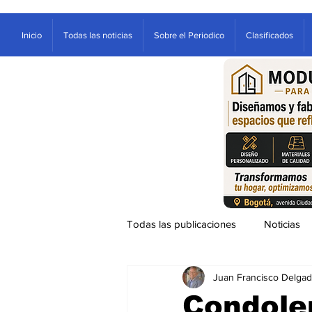
Inicio
Todas las noticias
Sobre el Periodico
Clasificados
Todas las publicaciones
Noticias
Juan Francisco Delga
Ventana
Sociales
Entre
Condole