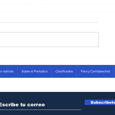
e Carmen
Los Catequistas de Arbole
s noticias
Sobre el Periodico
Clasificados
Foro y Cambalaches
recibieron capacitación
Subscribet