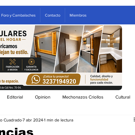
Foro y Cambalaches
Contacto
Miembros
Editorial
Opinion
Mechonazos Criollos
Cultural
do Cuadrado
7 abr 2024
1 min de lectura
tenimiento
Estampas Arboletes
Clasificados
ncias