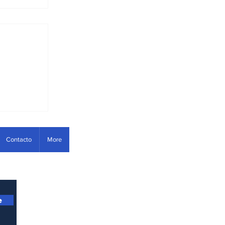
tes
Contacto
More
e