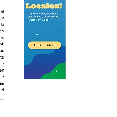
l 
e 
  
o 
  
4. 
os 
e 
te 
en 
de 
ia 
l 