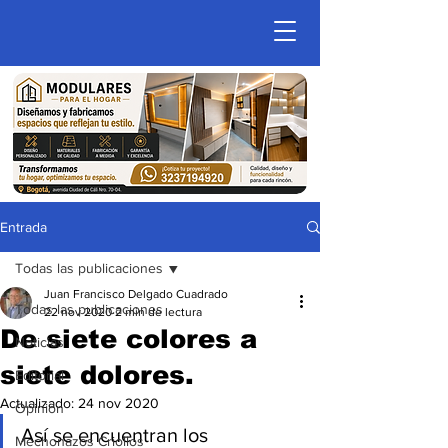
Entrada
Todas las publicaciones
Juan Francisco Delgado Cuadrado
Todas las publicaciones
22 nov 2020
2 min de lectura
De siete colores a
Noticias
siete dolores.
Editorial
Actualizado:
24 nov 2020
Opinion
Así se encuentran los 
Mechonazos Criollos