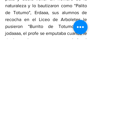
naturaleza y lo bautizaron como “Palito 
de Totumo", Erdaaa, sus alumnos de 
recocha en el Liceo de Arboletes le 
pusieron “Burrito de Totumo”, no 
jodaaaa, el profe se emputaba cuando le 
decían así, no me consta sí fumó 
marihuana con esos gringos, pero sí se 
paseaba por la playa nudista, pero con 
ropa.
También se dice que los profes Víctor 
Teherán, Jesús Abel Córdoba, Sandalio 
Mena, Carlos Tangarife, Manuel Coha, 
Miguelito Garrido, Plinio Romaña, Álvaro 
Adams, Adalberto Garcés, Mariano 
Teherán, Héctor Figueroa, también 
anduvieron por esos territorios, dizque 
cuidando que sus alumnos no se fueran 