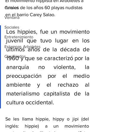
El movimiento hippista en Arboletes a 
finales de los años 60 playas nudistas 
Cultural
en el barrio Carey Salao.
Ventana
Sociales
Los hippies, fue un movimiento 
Entretenimiento
juvenil que tuvo lugar en los 
Estampas Arboletes
últimos años de la década de 
Clasificados
1960 y que se caracterizó por la 
anarquía no violenta, la 
preocupación por el medio 
ambiente y el rechazo al 
materialismo capitalista de la 
cultura occidental.
Se les llama hippie, hippy o jipi (del 
inglés: hippie) a un movimiento 