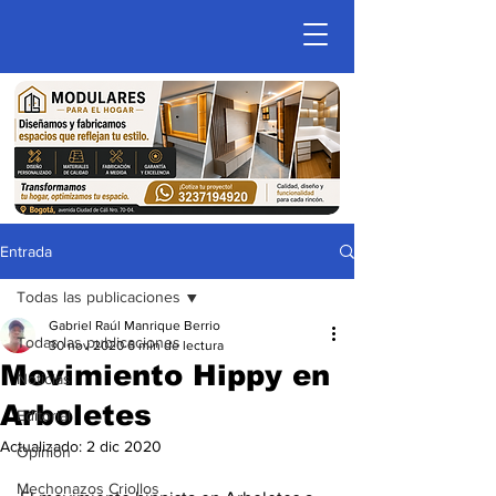
Entrada
Todas las publicaciones
Gabriel Raúl Manrique Berrio
Todas las publicaciones
30 nov 2020
6 min de lectura
Movimiento Hippy en
Noticias
Arboletes
Editorial
Actualizado:
2 dic 2020
Opinion
Mechonazos Criollos