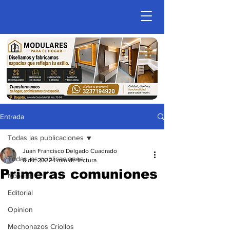
Entrada
Todas las publicaciones
Juan Francisco Delgado Cuadrado
Todas las publicaciones
8 dic 2022
1 min de lectura
Primeras comuniones
Noticias
Editorial
Opinion
Mechonazos Criollos