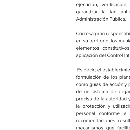
ejecución, verificació
garantizar la tan anh
Administración Pública.
Con esa gran responsabil
en su territorio, los mu
elementos constitutiv
aplicación del Control In
 Es decir; el establecimiento de metas y objetivos tanto generales como específicos; la 
formulación de los plane
como guías de acción y p
de un sistema de organi
precisa de la autoridad 
la protección y utilizac
personal conforme a 
recomendaciones result
mecanismos que facilit