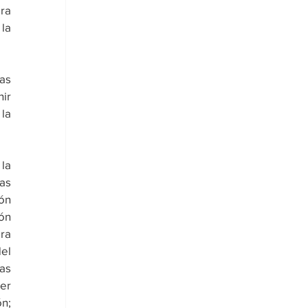
a 
a 
as 
ir 
a 
as 
ón 
n 
ra 
el 
s 
r 
; 