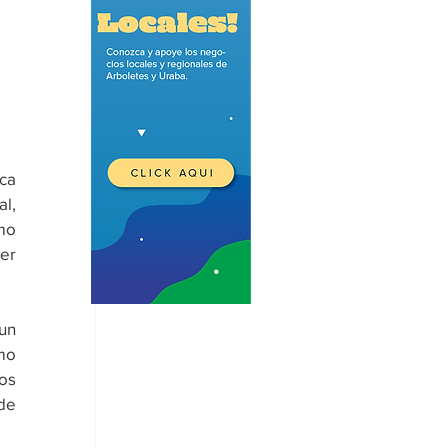
ca 
, 
o 
er 
n 
o 
os 
de 