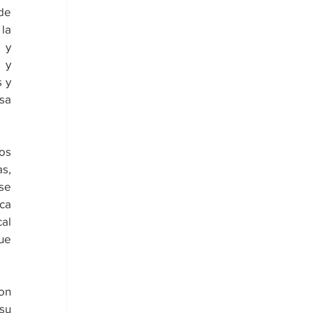
e 
a 
 y 
y 
 y 
a 
os 
s, 
e 
ca 
al 
ue 
on 
u 