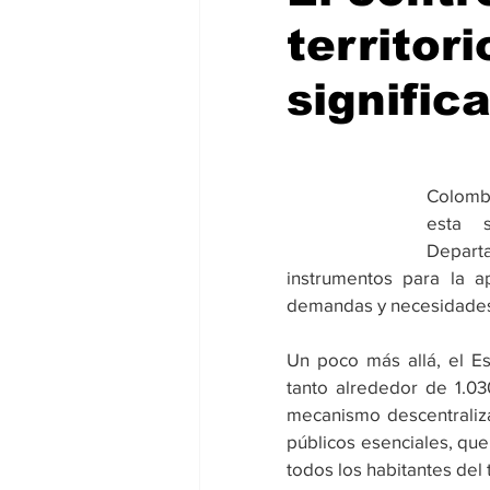
territor
signific
Colombi
esta s
Depart
instrumentos para la ap
demandas y necesidades 
Un poco más allá, el E
tanto alrededor de 1.0
mecanismo descentraliza
públicos esenciales, que
todos los habitantes del 