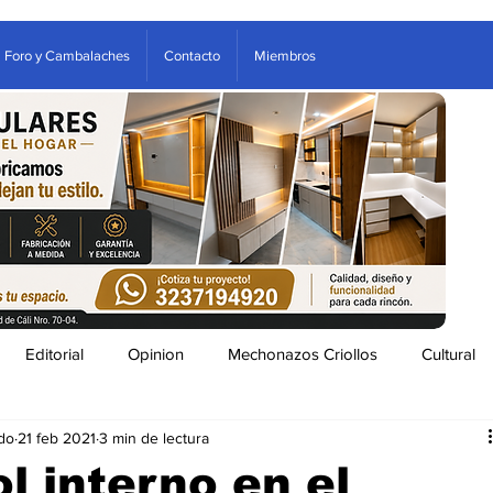
Foro y Cambalaches
Contacto
Miembros
Editorial
Opinion
Mechonazos Criollos
Cultural
do
21 feb 2021
3 min de lectura
tenimiento
Estampas Arboletes
Clasificados
ol interno en el