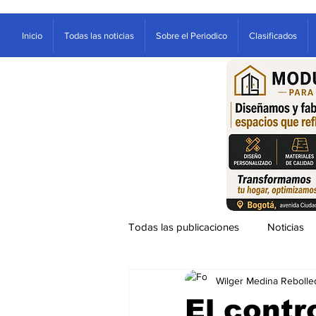
Inicio
Todas las noticias
Sobre el Periodico
Clasificados
Todas las publicaciones
Noticias
Wilger Medina Rebolle
Ventana
Sociales
Entre
El contr