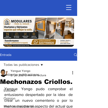
Entrada
Todas las publicaciones
Yengue Yongo
Todas las publicaciones
27 jul 2021
2 min de lectura
Mechonazos Criollos.
Noticias
Yengue Yongo pudo comprobar el 
Editorial
entusiasmo despertado por la idea  de 
Opinion
crear un nuevo cementerio o por lo 
menos mejorar el aspecto del actual que 
Mechonazos Criollos