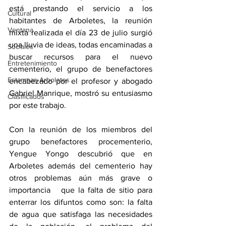
está prestando el servicio a los 
Cultural
habitantes de Arboletes, la reunión 
Ventana
mixta realizada el día 23 de julio surgió 
una lluvia de ideas, todas encaminadas a 
Sociales
buscar recursos para el nuevo 
Entretenimiento
cementerio, el grupo de benefactores 
Estampas Arboletes
encabezado por el profesor y abogado  
Gabriel Manrique, mostró su entusiasmo 
Clasificados
por este trabajo.  
Con la reunión de los miembros del 
grupo benefactores procementerio, 
Yengue Yongo descubrió que en 
Arboletes además del cementerio hay 
otros problemas aún más grave o 
importancia   que la falta de sitio para 
enterrar los difuntos como son: la falta 
de agua que satisfaga las necesidades 