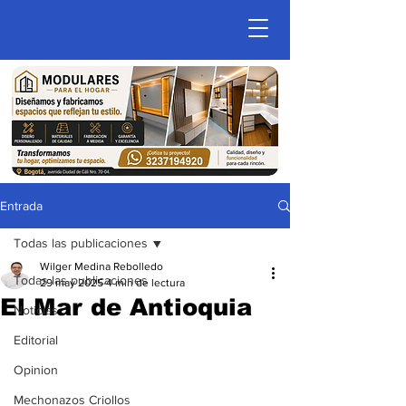
Entrada
Todas las publicaciones
Wilger Medina Rebolledo
Todas las publicaciones
29 may 2025
4 min de lectura
El Mar de Antioquia
Noticias
Editorial
Opinion
Mechonazos Criollos