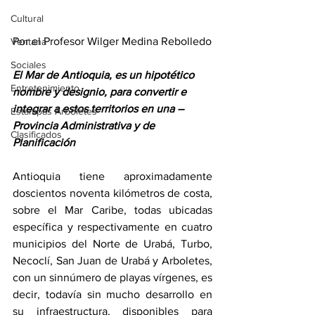
Cultural
Por el Profesor Wilger Medina Rebolledo
Ventana
Sociales
El Mar de Antioquia, es un hipotético 
Entretenimiento
nombre y designio, para convertir e 
integrar a estos territorios en una – 
Estampas Arboletes
Provincia Administrativa y de 
Clasificados
Planificación
Antioquia tiene aproximadamente 
doscientos noventa kilómetros de costa, 
sobre el Mar Caribe, todas ubicadas 
específica y respectivamente en cuatro 
municipios del Norte de Urabá, Turbo, 
Necoclí, San Juan de Urabá y Arboletes, 
con un sinnúmero de playas vírgenes, es 
decir, todavía sin mucho desarrollo en 
su infraestructura, disponibles para 