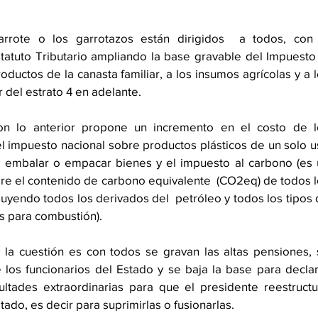
rrote o los garrotazos están dirigidos  a todos, con l
statuto Tributario ampliando la base gravable del Impuesto 
ductos de la canasta familiar, a los insumos agrícolas y a l
r del estrato 4 en adelante.
on lo anterior propone un incremento en el costo de lo
el impuesto nacional sobre productos plásticos de un solo u
,  embalar o empacar bienes y el impuesto al carbono (es 
e el contenido de carbono equivalente  (CO2eq) de todos l
luyendo todos los derivados del  petróleo y todos los tipos 
s para combustión).
la cuestión es con todos se gravan las altas pensiones, 
 los funcionarios del Estado y se baja la base para declar
ltades extraordinarias para que el presidente reestructu
ado, es decir para suprimirlas o fusionarlas.   