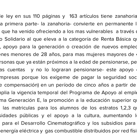
e ley en sus 110 páginas y  163 artículos tiene zanahoria
la primera parte- la zanahoria- convierte en permanente l
que ha venido ofreciendo a los mas vulnerables  a través 
Solidario al que eleva a la categoría de Renta Básica qu
o, apoyo para la generación o creación de nuevos empleos
enes menores de 28 años, para mas mujeres mayores de 4
rsonas que ya están próximos a la edad de pensionarse, pe
s cuentas  y no lo lograran pensionarse- este apoyo e
mpresas porque los exígeme de pagar la seguridad socia
de compensación) en un período de cinco años a partir de 
mplia la vigencia temporal del Programa de Apoyo al empl
ama Generación E, la promoción a la educación superior q
las matriculas para los alumnos de los estratos 1,2,3 qu
sidades públicas y el apoyo a la cultura, aumentando lo
 para el Desarrollo Cinematográfico y los subsidios para 
energía eléctrica y  gas combustible distribuidos por red físi