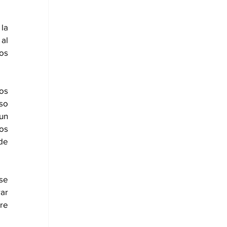
a 
al 
os 
s 
so 
un 
os 
de 
se 
ar 
re 