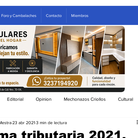
Foro y Cambalaches
Contacto
Miembros
Editorial
Opinion
Mechonazos Criollos
Cultural
Mestra
23 abr 2021
3 min de lectura
tenimiento
Estampas Arboletes
Clasificados
ma tributaria 2021,