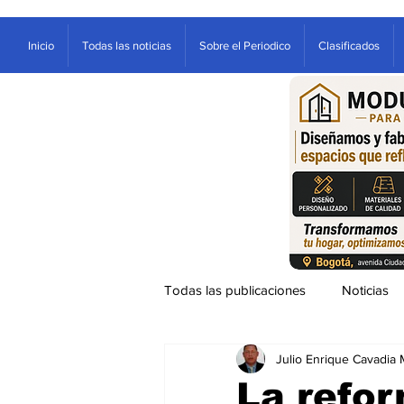
Inicio
Todas las noticias
Sobre el Periodico
Clasificados
Todas las publicaciones
Noticias
Julio Enrique Cavadia 
Ventana
Sociales
Entre
La refor