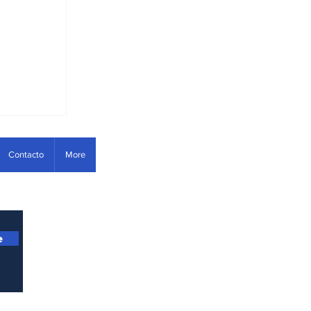
fware
Contacto
More
uesto
e