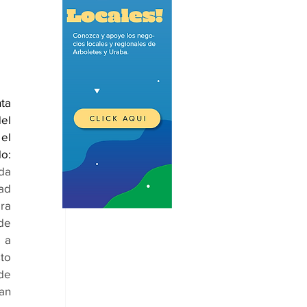
a 
l 
el 
o: 
da 
d 
a 
e 
a 
to 
e 
an 