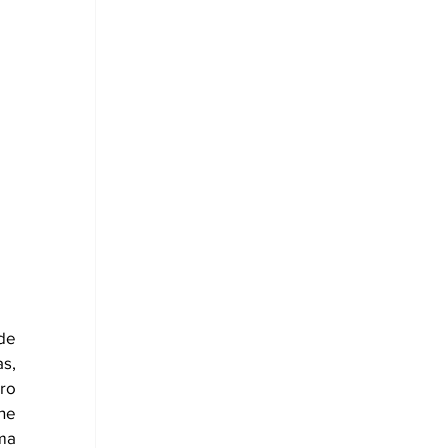
de 
,  
ro 
e 
a 