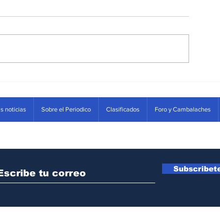
La parametrización del so
s noticias
Sobre el Periodico
Clasificados
Foro y Cambalaches
con la información del Imp
Predial Unificado-IPU
Subscribet
icia sesion o registrate