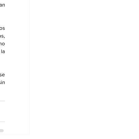
an 
os 
s, 
o 
la 
se 
in 