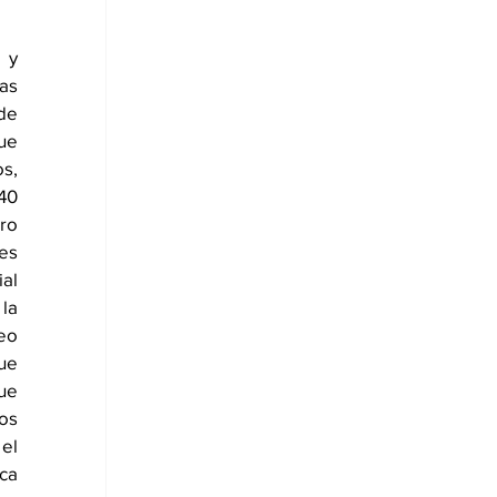
 y 
as 
de 
e 
, 
0 
ro 
s 
l 
la 
eo 
ue 
e 
s 
el 
ca 